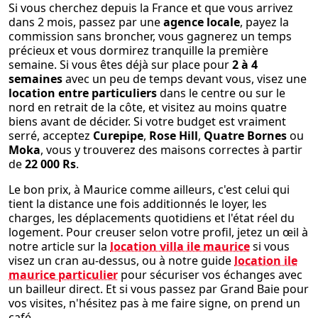
Si vous cherchez depuis la France et que vous arrivez
dans 2 mois, passez par une
agence locale
, payez la
commission sans broncher, vous gagnerez un temps
précieux et vous dormirez tranquille la première
semaine. Si vous êtes déjà sur place pour
2 à 4
semaines
avec un peu de temps devant vous, visez une
location entre particuliers
dans le centre ou sur le
nord en retrait de la côte, et visitez au moins quatre
biens avant de décider. Si votre budget est vraiment
serré, acceptez
Curepipe
,
Rose Hill
,
Quatre Bornes
ou
Moka
, vous y trouverez des maisons correctes à partir
de
22 000 Rs
.
Le bon prix, à Maurice comme ailleurs, c'est celui qui
tient la distance une fois additionnés le loyer, les
charges, les déplacements quotidiens et l'état réel du
logement. Pour creuser selon votre profil, jetez un œil à
notre article sur la
location villa ile maurice
si vous
visez un cran au-dessus, ou à notre guide
location ile
maurice particulier
pour sécuriser vos échanges avec
un bailleur direct. Et si vous passez par Grand Baie pour
vos visites, n'hésitez pas à me faire signe, on prend un
café.