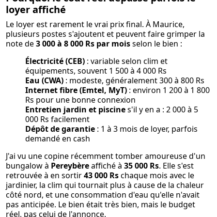
loyer affiché
Le loyer est rarement le vrai prix final. À Maurice,
plusieurs postes s'ajoutent et peuvent faire grimper la
note de
3 000 à 8 000 Rs par mois
selon le bien :
Électricité (CEB)
: variable selon clim et
équipements, souvent 1 500 à 4 000 Rs
Eau (CWA)
: modeste, généralement 300 à 800 Rs
Internet fibre (Emtel, MyT)
: environ 1 200 à 1 800
Rs pour une bonne connexion
Entretien jardin et piscine
s'il y en a : 2 000 à 5
000 Rs facilement
Dépôt de garantie
: 1 à 3 mois de loyer, parfois
demandé en cash
J'ai vu une copine récemment tomber amoureuse d'un
bungalow à
Pereybère
affiché à
35 000 Rs
. Elle s'est
retrouvée à en sortir
43 000 Rs
chaque mois avec le
jardinier, la clim qui tournait plus à cause de la chaleur
côté nord, et une consommation d'eau qu'elle n'avait
pas anticipée. Le bien était très bien, mais le budget
réel, pas celui de l'annonce.