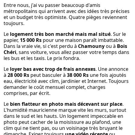
Entre nous, j'ai vu passer beaucoup d'amis
métropolitains qui arrivent avec des idées très précises
et un budget très optimiste. Quatre pièges reviennent
toujours.
Le
logement très bon marché mais mal situé
. Sur le
papier,
15 000 Rs
pour une maison paraît imbattable.
Dans la vraie vie, si c'est perdu à
Chamouny
ou à
Bois
Chéri
, sans voiture, vous allez passer votre temps dans
les bus et les taxis. Le prix fondra.
Le
loyer bas avec trop de frais annexes
. Une annonce
à
28 000 Rs
peut basculer à
38 000 Rs
une fois ajoutés
eau, électricité avec clim, jardinier et Internet. Toujours
demander le coût mensuel complet, charges
comprises, par écrit.
Le
bien flatteur en photo mais décevant sur place
.
L'humidité mauricienne marque vite les murs, surtout
dans le sud et les hauts. Un logement impeccable en
photo peut cacher de la moisissure au plafond, une
clim qui ne tient pas, ou un voisinage très bruyant le
dimanche. Exigez toujours
une vidéo récente
ou,