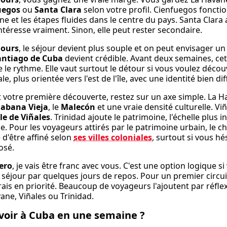
uegos
ou
Santa Clara
selon votre profil. Cienfuegos fonction
e et les étapes fluides dans le centre du pays. Santa Clara 
ntéresse vraiment. Sinon, elle peut rester secondaire.
jours
, le séjour devient plus souple et on peut envisager un
antiago de Cuba
devient crédible. Avant deux semaines, cet
e le rythme. Elle vaut surtout le détour si vous voulez déco
le, plus orientée vers l'est de l'île, avec une identité bien d
st votre première découverte, restez sur un axe simple. La 
abana Vieja
, le
Malecón
et une vraie densité culturelle. V
le de Viñales
. Trinidad ajoute le patrimoine, l'échelle plus 
le. Pour les voyageurs attirés par le patrimoine urbain, le 
 d'être affiné selon
ses villes coloniales
, surtout si vous hé
osé.
ero
, je vais être franc avec vous. C'est une option logique si
le séjour par quelques jours de repos. Pour un premier circuit
ais en priorité. Beaucoup de voyageurs l'ajoutent par réfl
ane, Viñales ou Trinidad.
voir à Cuba en une semaine ?