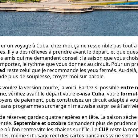
er un voyage à Cuba, chez moi, ça ne ressemble pas tout à f
es. Il y a des réflexes à prendre avant le départ, et quelques
es amis qui me demandent conseil : la saison que vous choisi
mportez, le rythme que vous donnez au circuit. Pour un pre
dad
reste celui que je recommande les yeux fermés. Au-delà, 
e plus de souplesse, croyez-moi sur parole.
s voulez la version courte, la voici. Partez si possible
entre 
ne
, vérifiez avant le départ votre
e-visa Cuba
, votre
formula
yens de paiement, puis construisez un circuit adapté à votre
, sans programme surchargé ni mauvaise surprise à l'arrivé
de réserver, gardez quatre repères en tête. La saison sèche e
entée.
Septembre et octobre
demandent plus de prudence à 
 où l'on rentre vite les chaises sur l'île. Le
CUP
reste la mo
tes, même si l'usage réel des cartes bancaires varie selon le