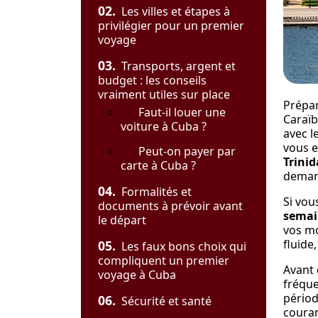
02.
Les villes et étapes à
privilégier pour un premier
voyage
03.
Transports, argent et
budget : les conseils
vraiment utiles sur place
Prépar
Faut-il louer une
Caraïb
voiture à Cuba ?
avec l
vous e
Peut-on payer par
Trini
carte à Cuba ?
demand
04.
Formalités et
Si vou
documents à prévoir avant
semai
le départ
vos mo
fluide
05.
Les faux bons choix qui
compliquent un premier
Avant 
voyage à Cuba
fréqu
période
06.
Sécurité et santé
couran