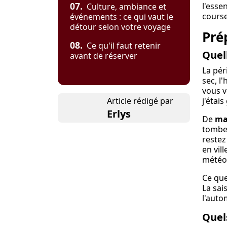
07.
l'essen
Culture, ambiance et
cours
événements : ce qui vaut le
détour selon votre voyage
Pré
08.
Ce qu'il faut retenir
Quel
avant de réserver
La pér
sec, l
vous v
Article rédigé par
j'étais
Erlys
De
ma
tomben
restez
en vil
météo,
Ce que
La sai
l'auto
Quel