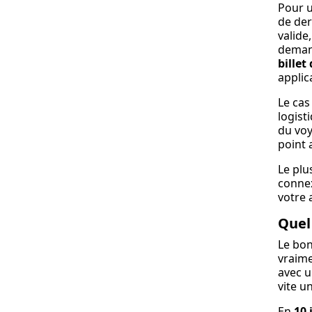
Pour u
de der
valide, 
demand
billet
applic
Le cas
logist
du voy
point 
Le plu
connex
votre 
Quel 
Le bon
vraim
avec u
vite u
En
10 