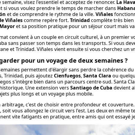
 semaine, visez l'essentiel et acceptez de renoncer.
La Hav
t si vous voulez prendre le temps de marcher dans
Habana
ón
et de comprendre le rythme de la ville.
Viñales
fonction
de Viñales
comme repère fort.
Trinidad
complète très bien c
 Mayor
et sa position pratique pour un séjour court mais va
mat convient à un couple en circuit culturel, à un premier 
uba sans passer son temps dans les transports. Si vous dev
ane et Trinidad. Viñales vient ensuite si vous cherchez un v
garder pour un voyage de deux semaines ?
emaines permettent d'élargir sans perdre la cohérence du c
s, Trinidad, puis ajoutez
Cienfuegos
,
Santa Clara
ou quelque
egos s'intègre bien dans un parcours centre-sud. Santa Cl
historique. Une extension vers
Santiago de Cuba
devient a
ajets plus longs et un voyage plus mobile.
 arbitrage, c'est de choisir entre profondeur et couverture. 
, soit vous allongez le circuit vers l'est. Les deux en même 
nent vite fatigants en pratique, entre amis qui ont essayé je