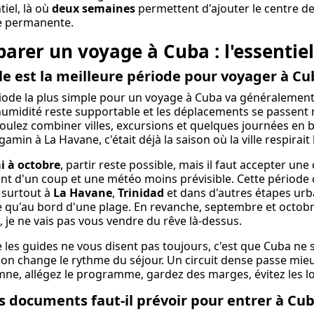
tiel, là où
deux semaines
permettent d'ajouter le centre de 
e permanente.
parer un voyage à Cuba : l'essentiel
le est la meilleure période pour voyager à Cu
iode la plus simple pour un voyage à Cuba va généralemen
'humidité reste supportable et les déplacements se passent mi
oulez combiner villes, excursions et quelques journées en
 gamin à La Havane, c'était déjà la saison où la ville respirait
i à octobre
, partir reste possible, mais il faut accepter un
t d'un coup et une météo moins prévisible. Cette période c
 surtout à
La Havane
,
Trinidad
et dans d'autres étapes urb
le qu'au bord d'une plage. En revanche, septembre et octo
 je ne vais pas vous vendre du rêve là-dessus.
 les guides ne vous disent pas toujours, c'est que Cuba ne s
son change le rythme du séjour. Un circuit dense passe mie
mne, allégez le programme, gardez des marges, évitez les lo
s documents faut-il prévoir pour entrer à Cub