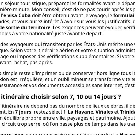
n séjour touristique, préparez les formalités avant le dépa
nière minute. Mon conseil, c'est de ne pas courir après les 
l'
e-visa Cuba
doit être obtenu avant le voyage, le
formulai
és, et vous aurez intérêt à avoir sur vous les justificatifs 
 de sortie du territoire
. Les exigences peuvent évoluer, vérif
ables à votre nationalité juste avant le départ.
 des voyageurs qui transitent par les États-Unis mérite une v
ique. Selon votre itinéraire aérien et votre situation adminis
age ou imposer des vérifications supplémentaires. Si votre b
avant l'achat, pas après.
s simple reste d'imprimer ou de conserver hors ligne tous l
ion est irrégulière, et un oubli mineur se transforme vite e
assurance et vos documents accessibles sans internet, c'est 
itinéraire choisir selon 7, 10 ou 14 jours ?
 itinéraire ne dépend pas du nombre de lieux célèbres, il
ent. En
7 jours
, restez sélectif.
La Havane
,
Viñales
et
Trinid
n équilibre propre entre ville, paysages et patrimoine. Ajo
n circuit trop serré, où l'on passe plus de temps dans les tr
jours
, vous gagnez une vraie marge. Vous gardez La Havane,