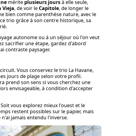
ane
mérite
plusieurs jours
à elle seule,
 Vieja
, de voir le
Capitole
, de longer le
ne bien comme parenthèse nature, avec le
e trio grâce à son centre historique, sa
rié.
voyage autonome ou à un séjour où l'on veut
ez sacrifier une étape, gardez d'abord
rai contraste paysager.
ircuit. Vous conservez le trio La Havane,
s jours de plage selon votre profil.
ara prend son sens si vous cherchez une
lors envisageable, à condition d'accepter
Soit vous explorez mieux l'ouest et le
temps restent possibles sur le papier, mais
 n'ai jamais entendu l'inverse.