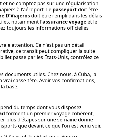
rt et ne comptez pas sur une régularisation
papiers à l'aéroport. Le
passeport
doit être
re D'Viajeros
doit être rempli dans les délais
utiles, notamment l'
assurance voyage
et le
iez toujours les informations officielles
raie attention. Ce n'est pas un détail
trative, ce transit peut compliquer la suite
illet passe par les États-Unis, contrôlez ce
es documents utiles. Chez nous, à Cuba, la
n vrai casse-tête. Avoir vos confirmations,
la base.
 dépend du temps dont vous disposez
ad
forment un premier voyage cohérent,
uter plus d'étapes sur une semaine donne
ansports que devant ce que l'on est venu voir.
 Viñales et Trinidad, puis ajoutez