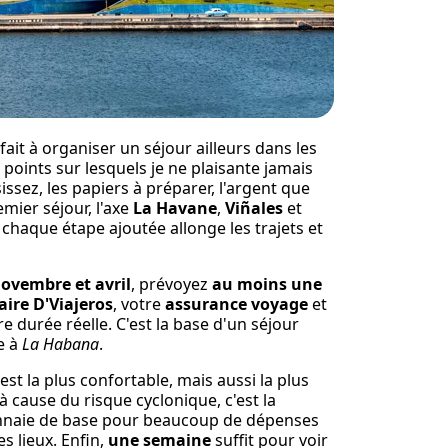
ait à organiser un séjour ailleurs dans les
 points sur lesquels je ne plaisante jamais
ssez, les papiers à préparer, l'argent que
mier séjour, l'axe
La Havane
,
Viñales
et
chaque étape ajoutée allonge les trajets et
novembre et avril
, prévoyez
au moins une
ire D'Viajeros
, votre
assurance voyage
et
 durée réelle. C'est la base d'un séjour
e à
La Habana
.
st la plus confortable, mais aussi la plus
cause du risque cyclonique, c'est la
nnaie de base pour beaucoup de dépenses
s lieux. Enfin,
une semaine
suffit pour voir