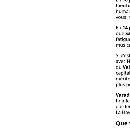
Cienf
humain
vous i
En
14 
que
S
fatigu
musica
Si c'e
avec
H
du
Val
capita
mérite
plus p
Varad
finir 
garder
La Hav
Que 