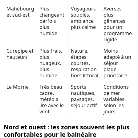
Mahébourg
Plus
Voyageurs
Averses
et sud-est
changeant,
souples,
plus
parfois
ambiance
gênantes
plus
plus calme
pour un
humide
programme
rigide
Curepipe et
Plus frais,
Nature,
Moins
hauteurs
plus
étapes
adapté à un
nuageux,
courtes,
séjour
plus
respiration
plage
humide
hors littoral
prioritaire
Le Morne
Très beau
Sports
Conditions
cadre,
nautiques,
de mer
météo à
paysages,
variables
lire avec le
séjour actif
selon les
vent
jours
Nord et ouest : les zones souvent les plus
confortables pour le balnéaire