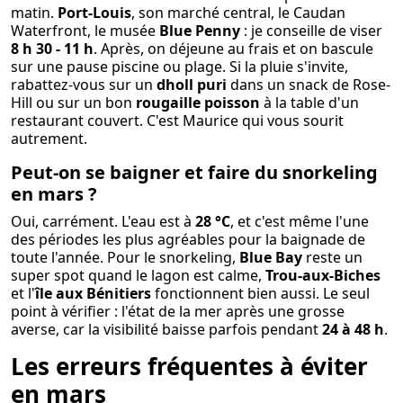
matin.
Port-Louis
, son marché central, le Caudan
Waterfront, le musée
Blue Penny
: je conseille de viser
8 h 30 - 11 h
. Après, on déjeune au frais et on bascule
sur une pause piscine ou plage. Si la pluie s'invite,
rabattez-vous sur un
dholl puri
dans un snack de Rose-
Hill ou sur un bon
rougaille poisson
à la table d'un
restaurant couvert. C'est Maurice qui vous sourit
autrement.
Peut-on se baigner et faire du snorkeling
en mars ?
Oui, carrément. L'eau est à
28 °C
, et c'est même l'une
des périodes les plus agréables pour la baignade de
toute l'année. Pour le snorkeling,
Blue Bay
reste un
super spot quand le lagon est calme,
Trou-aux-Biches
et l'
île aux Bénitiers
fonctionnent bien aussi. Le seul
point à vérifier : l'état de la mer après une grosse
averse, car la visibilité baisse parfois pendant
24 à 48 h
.
Les erreurs fréquentes à éviter
en mars