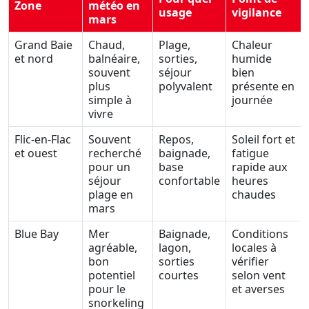
Zone
météo en
usage
vigilance
mars
Grand Baie
Chaud,
Plage,
Chaleur
et nord
balnéaire,
sorties,
humide
souvent
séjour
bien
plus
polyvalent
présente en
simple à
journée
vivre
Flic-en-Flac
Souvent
Repos,
Soleil fort et
et ouest
recherché
baignade,
fatigue
pour un
base
rapide aux
séjour
confortable
heures
plage en
chaudes
mars
Blue Bay
Mer
Baignade,
Conditions
agréable,
lagon,
locales à
bon
sorties
vérifier
potentiel
courtes
selon vent
pour le
et averses
snorkeling