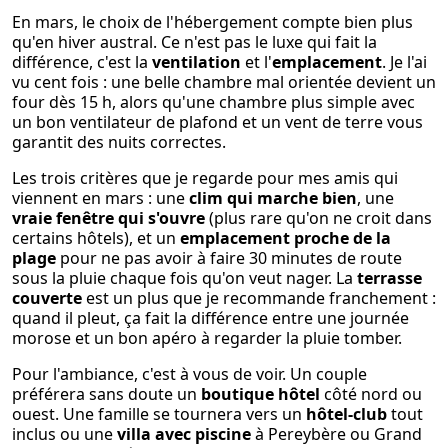
En mars, le choix de l'hébergement compte bien plus
qu'en hiver austral. Ce n'est pas le luxe qui fait la
différence, c'est la
ventilation
et l'
emplacement
. Je l'ai
vu cent fois : une belle chambre mal orientée devient un
four dès 15 h, alors qu'une chambre plus simple avec
un bon ventilateur de plafond et un vent de terre vous
garantit des nuits correctes.
Les trois critères que je regarde pour mes amis qui
viennent en mars : une
clim qui marche bien
, une
vraie fenêtre qui s'ouvre
(plus rare qu'on ne croit dans
certains hôtels), et un
emplacement proche de la
plage
pour ne pas avoir à faire 30 minutes de route
sous la pluie chaque fois qu'on veut nager. La
terrasse
couverte
est un plus que je recommande franchement :
quand il pleut, ça fait la différence entre une journée
morose et un bon apéro à regarder la pluie tomber.
Pour l'ambiance, c'est à vous de voir. Un couple
préférera sans doute un
boutique hôtel
côté nord ou
ouest. Une famille se tournera vers un
hôtel-club
tout
inclus ou une
villa avec piscine
à Pereybère ou Grand