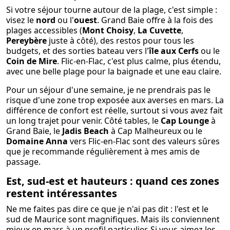
Si votre séjour tourne autour de la plage, c'est simple :
visez le
nord
ou l'
ouest
. Grand Baie offre à la fois des
plages accessibles (
Mont Choisy
,
La Cuvette
,
Pereybère
juste à côté), des restos pour tous les
budgets, et des sorties bateau vers l'
île aux Cerfs
ou le
Coin de Mire
. Flic-en-Flac, c'est plus calme, plus étendu,
avec une belle plage pour la baignade et une eau claire.
Pour un séjour d'une semaine, je ne prendrais pas le
risque d'une zone trop exposée aux averses en mars. La
différence de confort est réelle, surtout si vous avez fait
un long trajet pour venir. Côté tables, le
Cap Lounge
à
Grand Baie, le
Jadis Beach
à Cap Malheureux ou le
Domaine Anna
vers Flic-en-Flac sont des valeurs sûres
que je recommande régulièrement à mes amis de
passage.
Est, sud-est et hauteurs : quand ces zones
restent intéressantes
Ne me faites pas dire ce que je n'ai pas dit : l'est et le
sud de Maurice sont magnifiques. Mais ils conviennent
mieux en mars à un profil particulier. Si vous aimez les