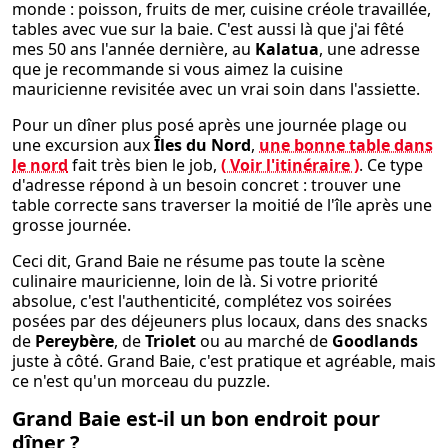
monde : poisson, fruits de mer, cuisine créole travaillée,
tables avec vue sur la baie. C'est aussi là que j'ai fêté
mes 50 ans l'année dernière, au
Kalatua
, une adresse
que je recommande si vous aimez la cuisine
mauricienne revisitée avec un vrai soin dans l'assiette.
Pour un dîner plus posé après une journée plage ou
une excursion aux
Îles du Nord
,
une bonne table dans
le nord
fait très bien le job,
( Voir l'itinéraire )
. Ce type
d'adresse répond à un besoin concret : trouver une
table correcte sans traverser la moitié de l'île après une
grosse journée.
Ceci dit, Grand Baie ne résume pas toute la scène
culinaire mauricienne, loin de là. Si votre priorité
absolue, c'est l'authenticité, complétez vos soirées
posées par des déjeuners plus locaux, dans des snacks
de
Pereybère
, de
Triolet
ou au marché de
Goodlands
juste à côté. Grand Baie, c'est pratique et agréable, mais
ce n'est qu'un morceau du puzzle.
Grand Baie est-il un bon endroit pour
dîner ?