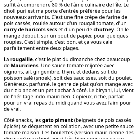
suffit à comprendre 80 % de l'âme culinaire de l'île. Le
dholl puri est ma porte d'entrée préférée pour les
nouveaux arrivants. C'est une fine crêpe de farine de
pois cassés, roulée autour d'un rougail tomate, d'un
curry de haricots secs
et d'un peu de
chutney
. On le
mange debout, sur un bout de papier, pour quelques
roupies. C'est simple, c'est bon, et ça vous cale
parfaitement entre deux plages.
La
rougaille
, c'est le plat du dimanche chez beaucoup
de
Mauriciens
. Une sauce tomate mijotée avec
oignons, ail, gingembre, thym, et dedans soit du
poisson salé (snoek), soit des saucisses, soit du poulet.
Généreux, parfumé, le genre de plat qu'on mange avec
du riz blanc et un petit achar à côté. Le biryani, lui, vient
de l'héritage indo-mauricien. Copieux, riche, parfait
pour un vrai repas du midi quand vous avez faim pour
de vrai.
Côté snacks, les
gato piment
(beignets de pois cassés
épicés) se dégustent en collation, avec une petite sauce
tomate maison. Les boulettes (version mauricienne des
dim sum) marchent aussi très bien pour une pause