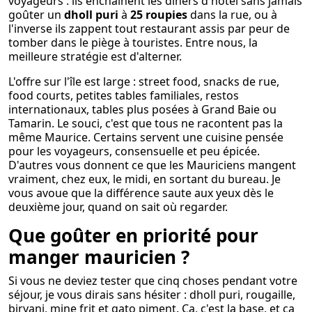
voyageurs : ils enchaînent les dîners d'hôtel sans jamais
goûter un
dholl puri
à
25 roupies
dans la rue, ou à
l'inverse ils zappent tout restaurant assis par peur de
tomber dans le piège à touristes. Entre nous, la
meilleure stratégie est d'alterner.
L'offre sur l'île est large : street food, snacks de rue,
food courts, petites tables familiales, restos
internationaux, tables plus posées à Grand Baie ou
Tamarin. Le souci, c'est que tous ne racontent pas la
même Maurice. Certains servent une cuisine pensée
pour les voyageurs, consensuelle et peu épicée.
D'autres vous donnent ce que les Mauriciens mangent
vraiment, chez eux, le midi, en sortant du bureau. Je
vous avoue que la différence saute aux yeux dès le
deuxième jour, quand on sait où regarder.
Que goûter en priorité pour
manger mauricien ?
Si vous ne deviez tester que cinq choses pendant votre
séjour, je vous dirais sans hésiter : dholl puri, rougaille,
biryani, mine frit et gato piment. Ça, c'est la base, et ça