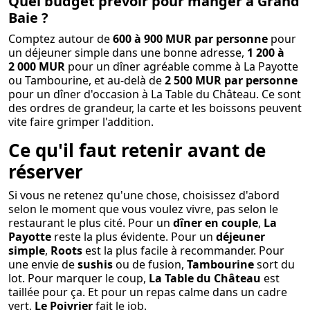
Quel budget prévoir pour manger à Grand
Baie ?
Comptez autour de
600 à 900 MUR par personne
pour
un déjeuner simple dans une bonne adresse,
1 200 à
2 000 MUR
pour un dîner agréable comme à La Payotte
ou Tambourine, et au-delà de
2 500 MUR par personne
pour un dîner d'occasion à La Table du Château. Ce sont
des ordres de grandeur, la carte et les boissons peuvent
vite faire grimper l'addition.
Ce qu'il faut retenir avant de
réserver
Si vous ne retenez qu'une chose, choisissez d'abord
selon le moment que vous voulez vivre, pas selon le
restaurant le plus cité. Pour un
dîner en couple
,
La
Payotte
reste la plus évidente. Pour un
déjeuner
simple
,
Roots
est la plus facile à recommander. Pour
une envie de
sushis
ou de fusion,
Tambourine
sort du
lot. Pour marquer le coup,
La Table du Château
est
taillée pour ça. Et pour un repas calme dans un cadre
vert,
Le Poivrier
fait le job.