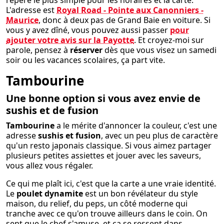
repère le plus simple pour les horaires et la carte.
L'adresse est
Royal Road - Pointe aux Canonniers -
Maurice
, donc à deux pas de Grand Baie en voiture. Si
vous y avez dîné, vous pouvez aussi passer
pour
ajouter votre avis sur la Payotte
. Et croyez-moi sur
parole, pensez à
réserver
dès que vous visez un samedi
soir ou les vacances scolaires, ça part vite.
Tambourine
Une bonne option si vous avez envie de
sushis et de fusion
Tambourine
a le mérite d'annoncer la couleur, c'est une
adresse
sushis et fusion
, avec un peu plus de caractère
qu'un resto japonais classique. Si vous aimez partager
plusieurs petites assiettes et jouer avec les saveurs,
vous allez vous régaler.
Ce qui me plaît ici, c'est que la carte a une vraie identité.
Le
poulet dynamite
est un bon révélateur du style
maison, du relief, du peps, un côté moderne qui
tranche avec ce qu'on trouve ailleurs dans le coin. On
sent que le chef s'amuse, et ça se ressent dans