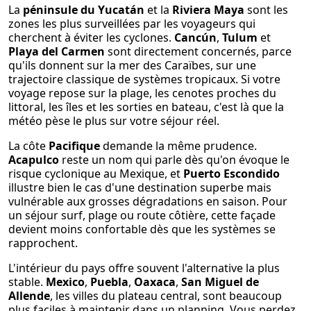
La
péninsule du Yucatán
et la
Riviera Maya
sont les
zones les plus surveillées par les voyageurs qui
cherchent à éviter les cyclones.
Cancún
,
Tulum
et
Playa del Carmen
sont directement concernés, parce
qu'ils donnent sur la mer des Caraïbes, sur une
trajectoire classique de systèmes tropicaux. Si votre
voyage repose sur la plage, les cenotes proches du
littoral, les îles et les sorties en bateau, c'est là que la
météo pèse le plus sur votre séjour réel.
La côte
Pacifique
demande la même prudence.
Acapulco
reste un nom qui parle dès qu'on évoque le
risque cyclonique au Mexique, et
Puerto Escondido
illustre bien le cas d'une destination superbe mais
vulnérable aux grosses dégradations en saison. Pour
un séjour surf, plage ou route côtière, cette façade
devient moins confortable dès que les systèmes se
rapprochent.
L'intérieur du pays offre souvent l'alternative la plus
stable.
Mexico
,
Puebla
,
Oaxaca
,
San Miguel de
Allende
, les villes du plateau central, sont beaucoup
plus faciles à maintenir dans un planning. Vous perdez