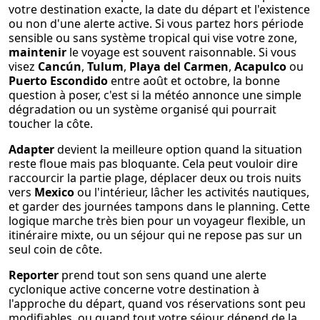
votre destination exacte, la date du départ et l'existence
ou non d'une alerte active. Si vous partez hors période
sensible ou sans système tropical qui vise votre zone,
maintenir
le voyage est souvent raisonnable. Si vous
visez
Cancún
,
Tulum
,
Playa del Carmen
,
Acapulco
ou
Puerto Escondido
entre août et octobre, la bonne
question à poser, c'est si la météo annonce une simple
dégradation ou un système organisé qui pourrait
toucher la côte.
Adapter
devient la meilleure option quand la situation
reste floue mais pas bloquante. Cela peut vouloir dire
raccourcir la partie plage, déplacer deux ou trois nuits
vers
Mexico
ou l'intérieur, lâcher les activités nautiques,
et garder des journées tampons dans le planning. Cette
logique marche très bien pour un voyageur flexible, un
itinéraire mixte, ou un séjour qui ne repose pas sur un
seul coin de côte.
Reporter
prend tout son sens quand une alerte
cyclonique active concerne votre destination à
l'approche du départ, quand vos réservations sont peu
modifiables, ou quand tout votre séjour dépend de la