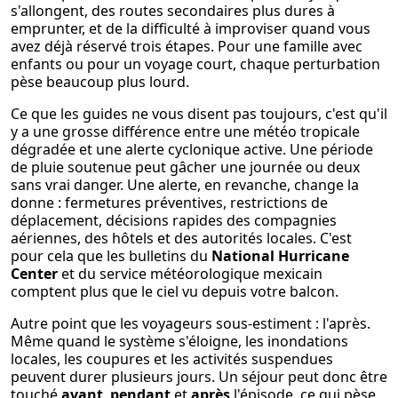
s'allongent, des routes secondaires plus dures à
emprunter, et de la difficulté à improviser quand vous
avez déjà réservé trois étapes. Pour une famille avec
enfants ou pour un voyage court, chaque perturbation
pèse beaucoup plus lourd.
Ce que les guides ne vous disent pas toujours, c'est qu'il
y a une grosse différence entre une météo tropicale
dégradée et une alerte cyclonique active. Une période
de pluie soutenue peut gâcher une journée ou deux
sans vrai danger. Une alerte, en revanche, change la
donne : fermetures préventives, restrictions de
déplacement, décisions rapides des compagnies
aériennes, des hôtels et des autorités locales. C'est
pour cela que les bulletins du
National Hurricane
Center
et du service météorologique mexicain
comptent plus que le ciel vu depuis votre balcon.
Autre point que les voyageurs sous-estiment : l'après.
Même quand le système s'éloigne, les inondations
locales, les coupures et les activités suspendues
peuvent durer plusieurs jours. Un séjour peut donc être
touché
avant
,
pendant
et
après
l'épisode, ce qui pèse