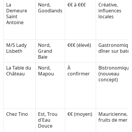
La
Nord,
€€ à €€€
Créative,
Demeure
Goodlands
influences
Saint
locales
Antoine
M/S Lady
Nord,
€€€ (élevé)
Gastronomiqu
Lisbeth
Grand
dîner sur bate
Baie
La Table du
Nord,
À
Bistronomique
Château
Mapou
confirmer
(nouveau
concept)
Chez Tino
Est, Trou
€€ (moyen)
Mauricienne,
d'Eau
fruits de mer
Douce