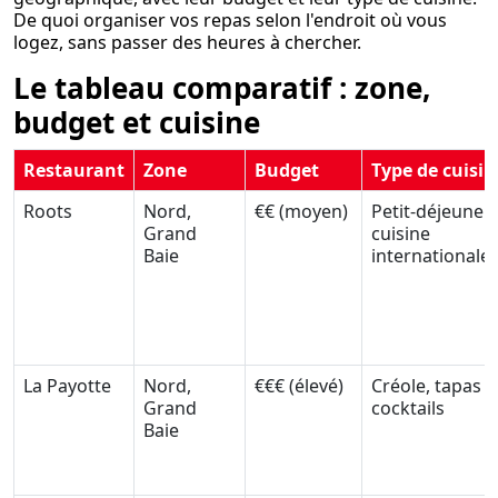
De quoi organiser vos repas selon l'endroit où vous
logez, sans passer des heures à chercher.
Le tableau comparatif : zone,
budget et cuisine
Restaurant
Zone
Budget
Type de cuisin
Roots
Nord,
€€ (moyen)
Petit-déjeuner,
Grand
cuisine
Baie
internationale
La Payotte
Nord,
€€€ (élevé)
Créole, tapas e
Grand
cocktails
Baie