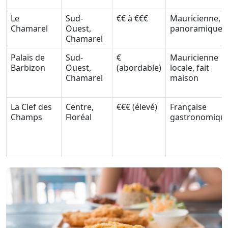
Le
Sud-
€€ à €€€
Mauricienne, v
Chamarel
Ouest,
panoramique
Chamarel
Palais de
Sud-
€
Mauricienne
Barbizon
Ouest,
(abordable)
locale, fait
Chamarel
maison
La Clef des
Centre,
€€€ (élevé)
Française
Champs
Floréal
gastronomiqu